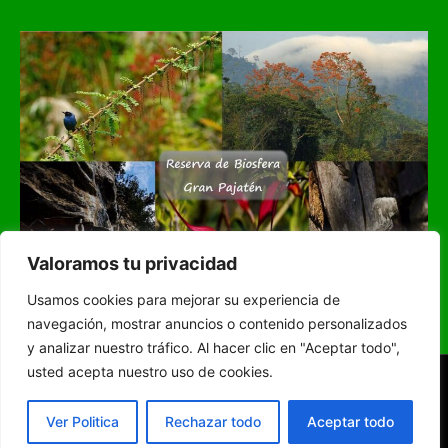
Valoramos tu privacidad
Usamos cookies para mejorar su experiencia de
navegación, mostrar anuncios o contenido personalizados
y analizar nuestro tráfico. Al hacer clic en "Aceptar todo",
RADIO INKA SATELITE
En Vivo
usted acepta nuestro uso de cookies.
DESDE HUICUNGO
© Radio Inka Satelite 2024 todos los derechos reservados
Made Juanjui
JUANJUISERVER
Ver Politica
Rechazar todo
Aceptar todo